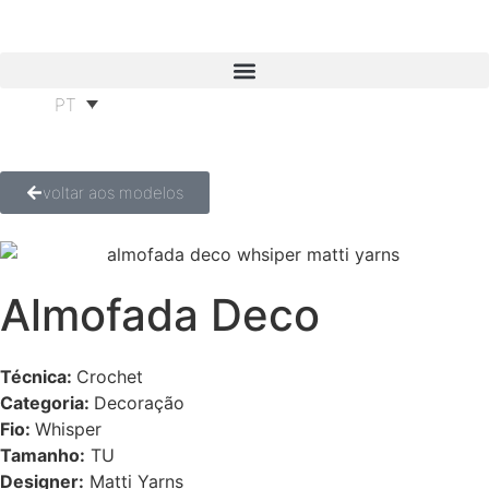
PT
voltar aos modelos
Almofada Deco
Técnica:
Crochet
Categoria:
Decoração
Fio:
Whisper
Tamanho:
TU
Designer:
Matti Yarns